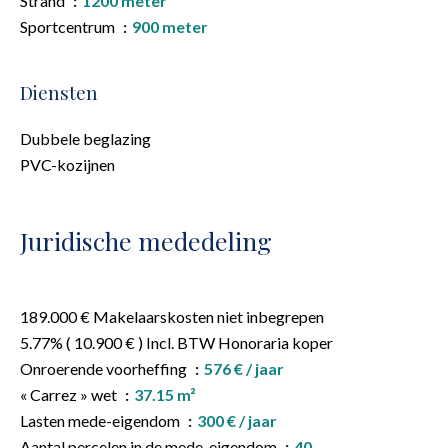
Strand
1200 meter
Sportcentrum
900 meter
Diensten
Dubbele beglazing
PVC-kozijnen
Juridische mededeling
189.000 € Makelaarskosten niet inbegrepen
5.77% ( 10.900 € ) Incl. BTW Honoraria koper
Onroerende voorheffing
576 € / jaar
« Carrez » wet
37.15 m²
Lasten mede-eigendom
300 € / jaar
Aantal percelen in de mede-eigendom
40