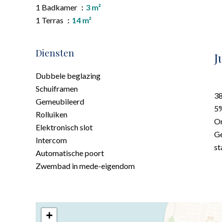
1 Badkamer
3 m²
1 Terras
14 m²
Diensten
J
Dubbele beglazing
Schuiframen
38
Gemeubileerd
5%
Rolluiken
On
Elektronisch slot
Ge
Intercom
st
Automatische poort
Zwembad in mede-eigendom
+