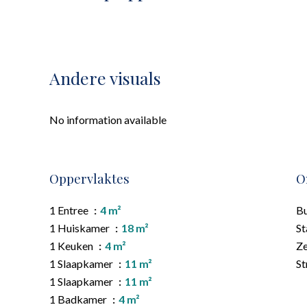
Andere visuals
No information available
Oppervlaktes
O
1 Entree
4 m²
B
1 Huiskamer
18 m²
St
1 Keuken
4 m²
Z
1 Slaapkamer
11 m²
St
1 Slaapkamer
11 m²
1 Badkamer
4 m²