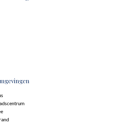
mgevingen
us
adscentrum
ee
rand