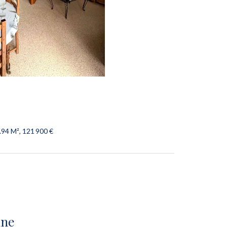
.94 M², 121 900 €
ine