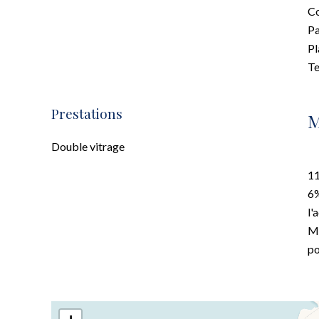
C
P
P
Te
Prestations
M
Double vitrage
11
6%
l'
Mo
po