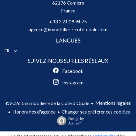
62176
Camiers
France
+33 3 21 09 94 75
agence@immobiliere-cote-opale.com
LANGUES
FR
SUIVEZ-NOUS SUR LES RÉSEAUX
Facebook
Instagram
Mentions légales
©2026 L'immobilière de la Côte d'Opale
Honoraires d'agence
Changer ses préférences cookies
Design by
Apimo™
Ce site est protégé par reCAPTCHA et les règles de
confidentialité
et les