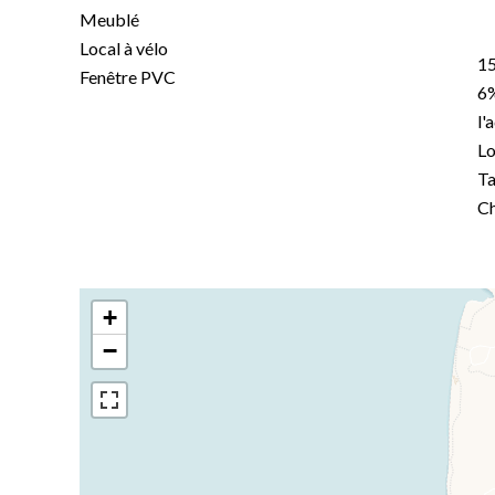
Meublé
Local à vélo
15
Fenêtre PVC
6%
l'
Lo
Ta
Ch
+
−