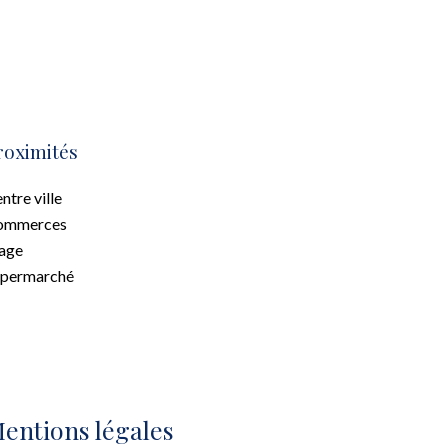
roximités
ntre ville
ommerces
age
upermarché
entions légales