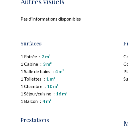
Autres visuels
Pas d'informations disponibles
Surfaces
P
1 Entrée
3 m²
Ce
1 Cabine
3 m²
C
1 Salle de bains
4 m²
Pl
1 Toilettes
1 m²
S
1 Chambre
10 m²
1 Séjour/cuisine
16 m²
1 Balcon
4 m²
Prestations
M