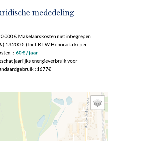
uridische mededeling
0.000 € Makelaarskosten niet inbegrepen
 ( 13.200 € ) Incl. BTW Honoraria koper
osten
60 € / jaar
schat jaarlijks energieverbruik voor
andaardgebruik : 1677€