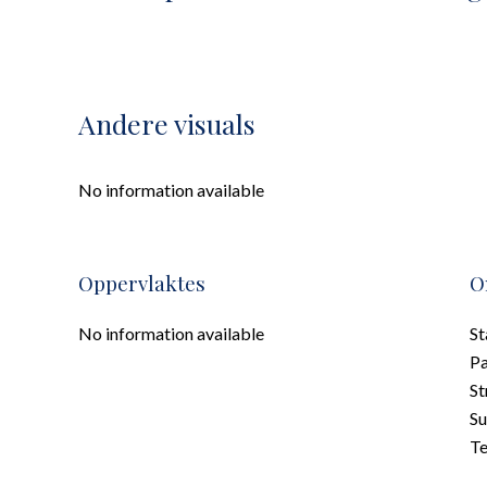
Andere visuals
No information available
Oppervlaktes
O
No information available
S
P
St
S
T