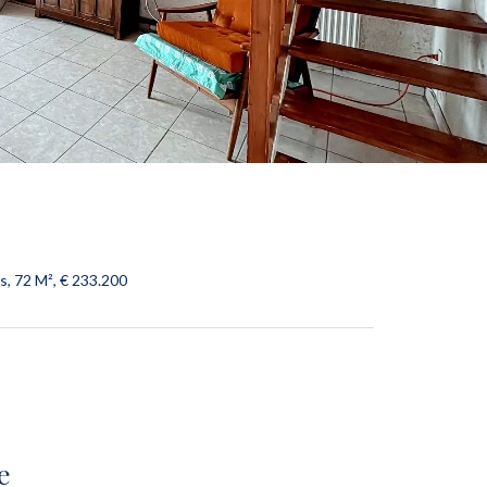
s, 72 M², € 233.200
e