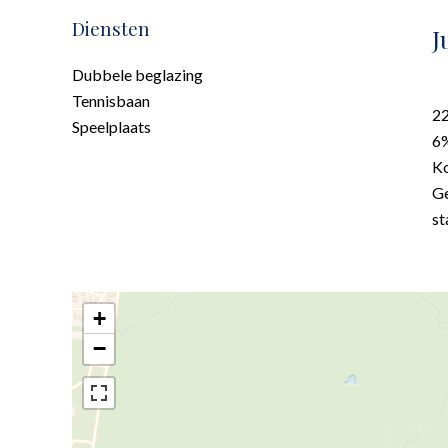
Diensten
J
Dubbele beglazing
Tennisbaan
22
Speelplaats
6%
K
Ge
st
+
−