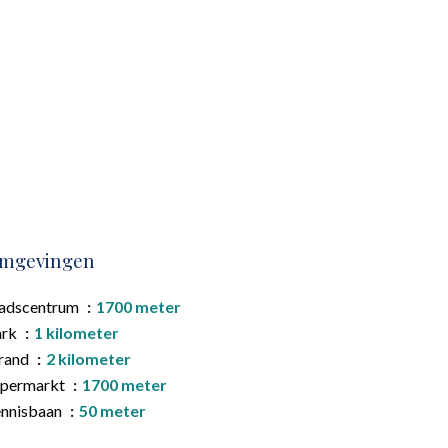
mgevingen
tadscentrum
1700 meter
ark
1 kilometer
rand
2 kilometer
upermarkt
1700 meter
ennisbaan
50 meter