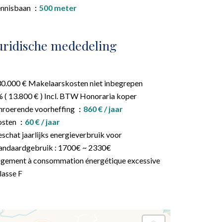
ennisbaan
500 meter
uridische mededeling
0.000 € Makelaarskosten niet inbegrepen
 ( 13.800 € ) Incl. BTW Honoraria koper
roerende voorheffing
860 € / jaar
osten
60 € / jaar
schat jaarlijks energieverbruik voor
andaardgebruik : 1700€ ~ 2330€
gement à consommation énergétique excessive
classe F