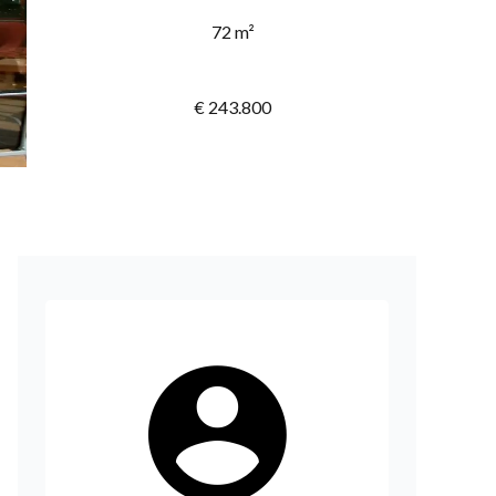
72 m²
€ 243.800