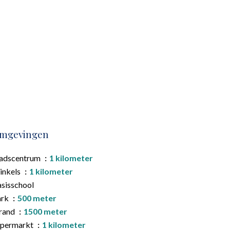
mgevingen
tadscentrum
1 kilometer
inkels
1 kilometer
sisschool
ark
500 meter
rand
1500 meter
upermarkt
1 kilometer