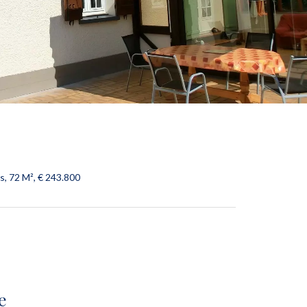
s, 72 M², € 243.800
e