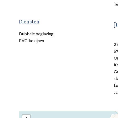
T
Diensten
J
Dubbele beglazing
PVC-kozijnen
23
6%
On
K
Ge
st
Lo
: 