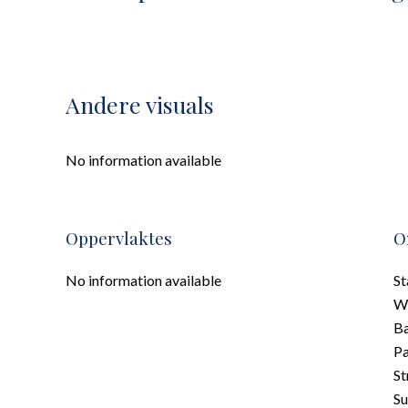
Andere visuals
No information available
Oppervlaktes
O
No information available
S
W
Ba
P
St
S