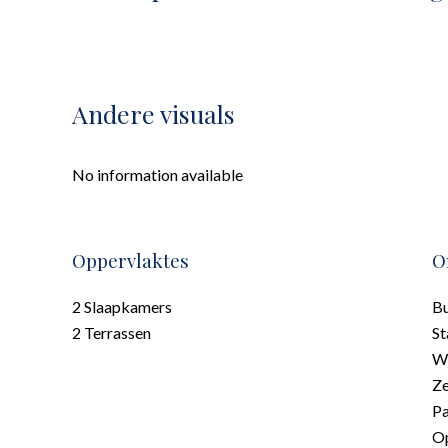
Andere visuals
No information available
Oppervlaktes
O
2 Slaapkamers
B
2 Terrassen
St
Wi
Z
P
Op