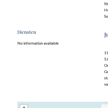
St
H
S
Diensten
J
No information available
19
5.
On
Ge
st
va