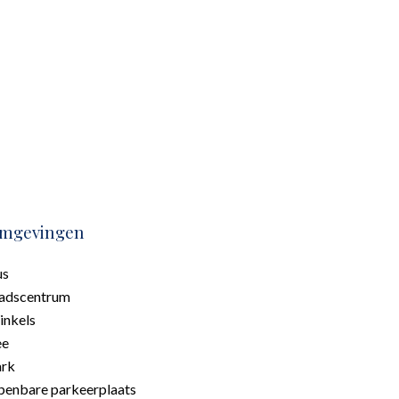
mgevingen
us
adscentrum
nkels
ee
ark
enbare parkeerplaats